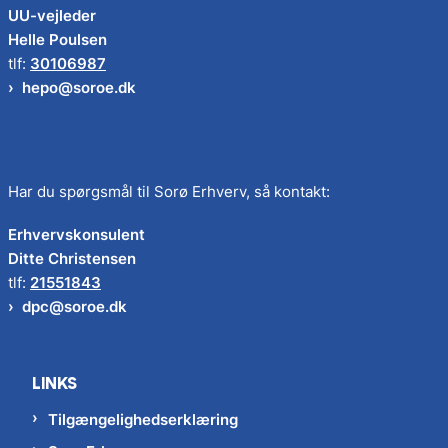
UU-vejleder
Helle Poulsen
tlf:
30106987
hepo@soroe.dk
Har du spørgsmål til Sorø Erhverv, så kontakt:
Erhvervskonsulent
Ditte Christensen
tlf:
21551843
dpc@soroe.dk
LINKS
Tilgængelighedserklæring