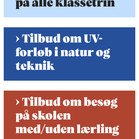
på alle klassetrin
Tilbud om UV-
forløb i natur og
teknik
Tilbud om besøg
på skolen
med/uden lærling