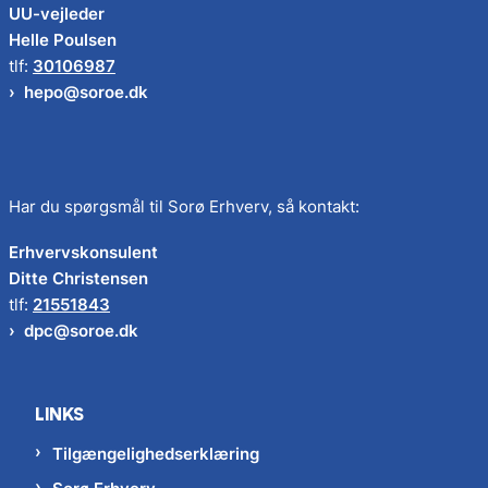
UU-vejleder
Helle Poulsen
tlf:
30106987
hepo@soroe.dk
Har du spørgsmål til Sorø Erhverv, så kontakt:
Erhvervskonsulent
Ditte Christensen
tlf:
21551843
dpc@soroe.dk
LINKS
Tilgængelighedserklæring